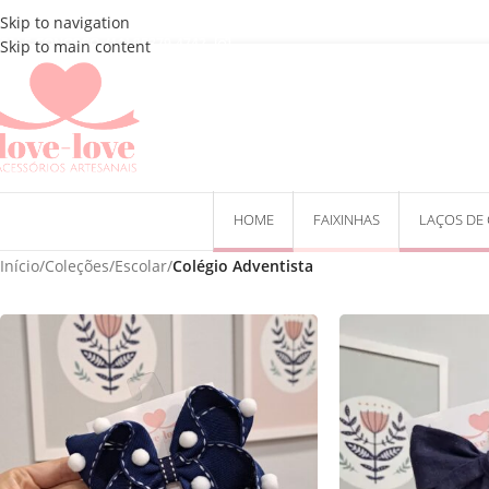
Skip to navigation
FALE CONOSCO: (11) 95379-4742
Skip to main content
HOME
FAIXINHAS
LAÇOS DE
Início
/
Coleções
/
Escolar
/
Colégio Adventista