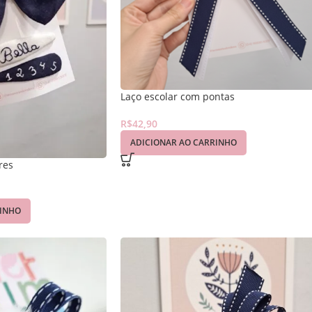
Laço escolar com pontas
R$
42,90
ADICIONAR AO CARRINHO
res
RINHO