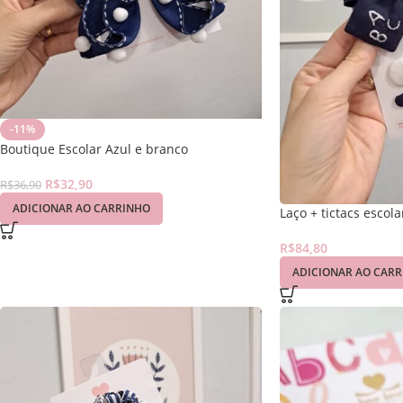
-11%
Boutique Escolar Azul e branco
R$
32,90
R$
36,90
ADICIONAR AO CARRINHO
Laço + tictacs escola
R$
84,80
ADICIONAR AO CAR