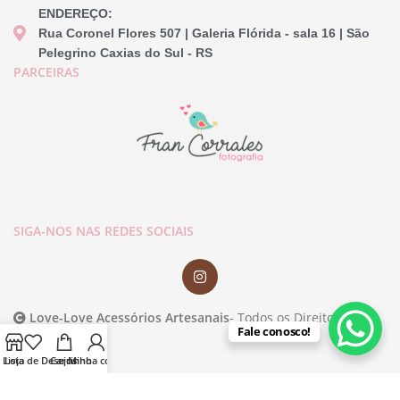
ENDEREÇO:
Rua Coronel Flores 507 | Galeria Flórida - sala 16 | São
Pelegrino Caxias do Sul - RS
PARCEIRAS
SIGA-NOS NAS REDES SOCIAIS
Love-Love Acessórios Artesanais
- Todos os Direitos
Fale conosco!
Reservados.
Lista de Desejos
Loja
Carrinho
Minha conta